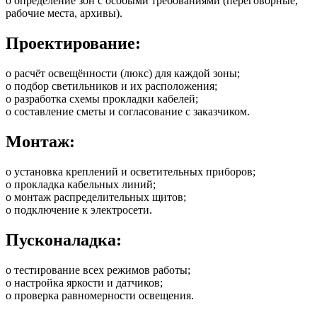
o определение зон с особыми требованиями (переговорные,
рабочие места, архивы).
Проектирование:
o расчёт освещённости (люкс) для каждой зоны;
o подбор светильников и их расположения;
o разработка схемы прокладки кабелей;
o составление сметы и согласование с заказчиком.
Монтаж:
o установка креплений и осветительных приборов;
o прокладка кабельных линий;
o монтаж распределительных щитов;
o подключение к электросети.
Пусконаладка:
o тестирование всех режимов работы;
o настройка яркости и датчиков;
o проверка равномерности освещения.