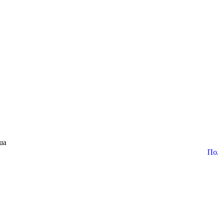
ша
По
: